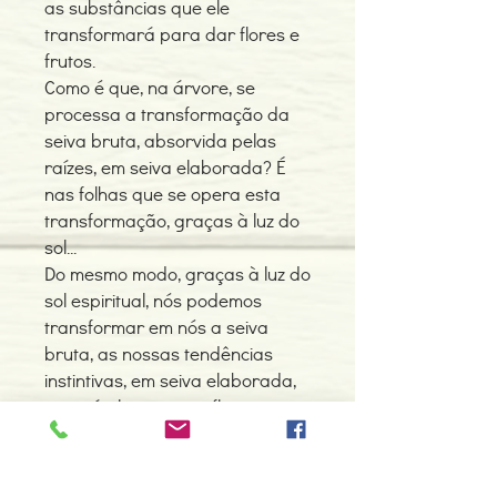
as substâncias que ele
transformará para dar flores e
frutos.
Como é que, na árvore, se
processa a transformação da
seiva bruta, absorvida pelas
raízes, em seiva elaborada? É
nas folhas que se opera esta
transformação, graças à luz do
sol...
Do mesmo modo, graças à luz do
sol espiritual, nós podemos
transformar em nós a seiva
bruta, as nossas tendências
instintivas, em seiva elaborada,
que irá alimentar as flores e os
frutos da nossa alma e do nosso
espírito. Será assim que nos
tornaremos verdadeiros