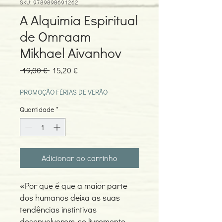
SKU: 9789898691262
A Alquimia Espiritual
de Omraam
Mikhael Aivanhov
Preço
Preço
 19,00 € 
15,20 €
normal
promocional
PROMOÇÃO FÉRIAS DE VERÃO
Quantidade
*
Adicionar ao carrinho
«Por que é que a maior parte
dos humanos deixa as suas
tendências instintivas
desenvolverem-se livremente,