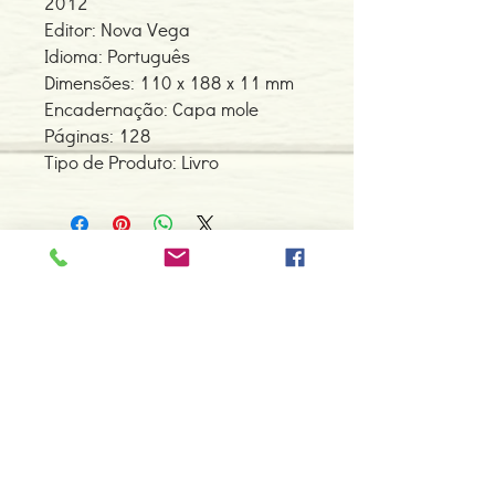
2012
Editor: Nova Vega
Idioma: Português
Dimensões: 110 x 188 x 11 mm
Encadernação: Capa mole
Páginas: 128
Tipo de Produto: Livro
Contacte-nos
966 605 625
espiral.centro.alternativas@gmail
.com
Horário de apoio a cliente
2ª a 6ª feira das 10h00 às 19h00
sábado das 12h00 às 18h00