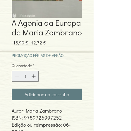
A Agonia da Europa
de Maria Zambrano
Preço
Preço
 15,90 € 
12,72 €
normal
promocional
PROMOÇÃO FÉRIAS DE VERÃO
Quantidade
*
Adicionar ao carrinho
Autor: Maria Zambrano
ISBN: 9789726997252
Edição ou reimpressão: 06-