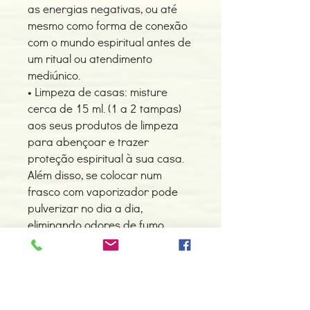
as energias negativas, ou até
mesmo como forma de conexão
com o mundo espiritual antes de
um ritual ou atendimento
mediúnico.
• Limpeza de casas: misture
cerca de 15 ml. (1 a 2 tampas)
aos seus produtos de limpeza
para abençoar e trazer
proteção espiritual à sua casa.
Além disso, se colocar num
frasco com vaporizador pode
pulverizar no dia a dia,
eliminando odores de fumo,
odores de cozinha, pintura nova
e outros cheiros.
• Quando utilizada juntamente
com um pouco de Cáscara
Sagrada, é de grande ajuda