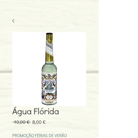
Água Flórida
Preço
Preço
 10,00 € 
8,00 €
normal
promocional
PROMOÇÃO FÉRIAS DE VERÃO