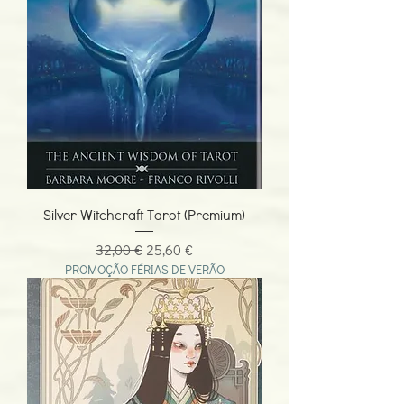
Silver Witchcraft Tarot (Premium)
Preço normal
Preço promocional
32,00 €
25,60 €
PROMOÇÃO FÉRIAS DE VERÃO