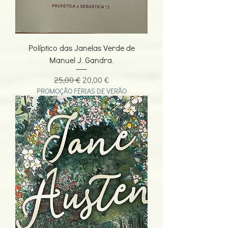
Políptico das Janelas Verde de
Manuel J. Gandra.
Preço normal
Preço promocional
25,00 €
20,00 €
PROMOÇÃO FÉRIAS DE VERÃO