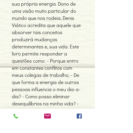
sua própria energia. Dono de
uma visão muito particular do
mundo que nos rodeia, Denis
Viático acredita que aquele que
absorver tais conceitos
produzirá mudanças
determinantes e, sua vida. Este
livro permite responder a
questões como: - Porque entro
em constantes conflitos com
meus colegas de trabalho; - De
que forma a energia de outras
pessoas influencia o meu dia-a-
dia? - Como posso eliminar
desequilíbrios na minha vida? -
Como posso viver um
relacionamento saudável?
Aprenda a alterar a sua
vibração energética e viver uma