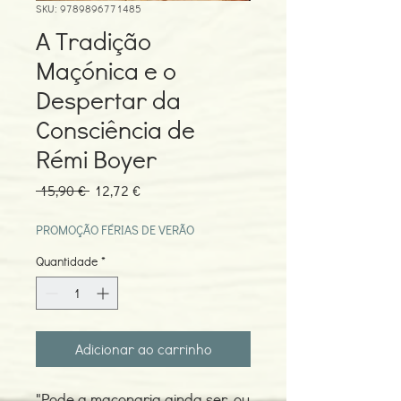
SKU: 9789896771485
A Tradição
Maçónica e o
Despertar da
Consciência de
Rémi Boyer
Preço
Preço
 15,90 € 
12,72 €
normal
promocional
PROMOÇÃO FÉRIAS DE VERÃO
Quantidade
*
Adicionar ao carrinho
"Pode a maçonaria ainda ser, ou