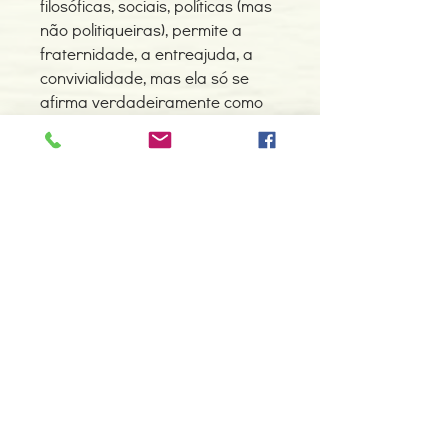
filosóficas, sociais, políticas (mas
não politiqueiras), permite a
fraternidade, a entreajuda, a
convivialidade, mas ela só se
afirma verdadeiramente como
Ordem iniciática através do
esforço e compromisso
individuais de cada maçom em
constituir, criar, um espaço e um
tempo sagrados, não apenas no
templo mas também na sua
própria interioridade. Somente
então, a iniciação potencial é
actualizada.»
José Manuel Anes in Prefácio
«Contra o isolamento natural ao
qual a Franco-maçonaria
tradicional parece não saber